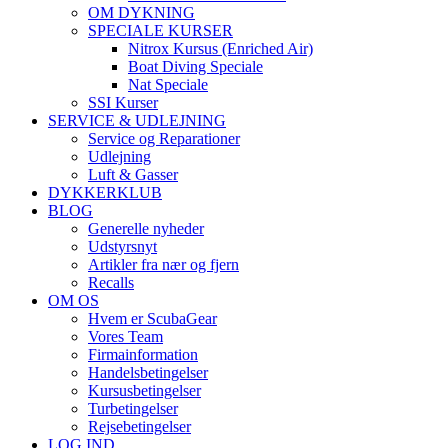
OM DYKNING
SPECIALE KURSER
Nitrox Kursus (Enriched Air)
Boat Diving Speciale
Nat Speciale
SSI Kurser
SERVICE & UDLEJNING
Service og Reparationer
Udlejning
Luft & Gasser
DYKKERKLUB
BLOG
Generelle nyheder
Udstyrsnyt
Artikler fra nær og fjern
Recalls
OM OS
Hvem er ScubaGear
Vores Team
Firmainformation
Handelsbetingelser
Kursusbetingelser
Turbetingelser
Rejsebetingelser
LOG IND