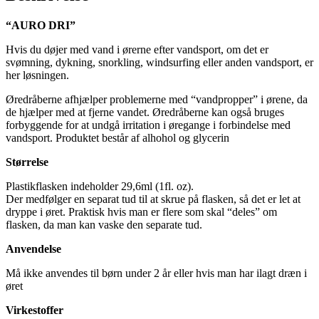
“AURO DRI”
Hvis du døjer med vand i ørerne efter vandsport, om det er
svømning, dykning, snorkling, windsurfing eller anden vandsport, er
her løsningen.
Øredråberne afhjælper problemerne med “vandpropper” i ørene, da
de hjælper med at fjerne vandet. Øredråberne kan også bruges
forbyggende for at undgå irritation i øregange i forbindelse med
vandsport. Produktet består af alhohol og glycerin
Størrelse
Plastikflasken indeholder 29,6ml (1fl. oz).
Der medfølger en separat tud til at skrue på flasken, så det er let at
dryppe i øret. Praktisk hvis man er flere som skal “deles” om
flasken, da man kan vaske den separate tud.
Anvendelse
Må ikke anvendes til børn under 2 år eller hvis man har ilagt dræn i
øret
Virkestoffer