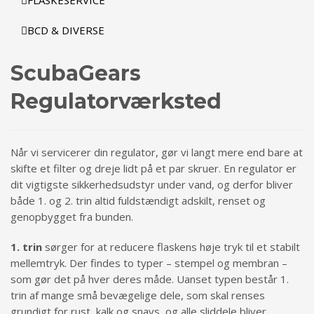
BCD & DIVERSE
ScubaGears
Regulatorværksted
Når vi servicerer din regulator, gør vi langt mere end bare at
skifte et filter og dreje lidt på et par skruer. En regulator er
dit vigtigste sikkerhedsudstyr under vand, og derfor bliver
både 1. og 2. trin altid fuldstændigt adskilt, renset og
genopbygget fra bunden.
1. trin
sørger for at reducere flaskens høje tryk til et stabilt
mellemtryk. Der findes to typer – stempel og membran –
som gør det på hver deres måde. Uanset typen består 1.
trin af mange små bevægelige dele, som skal renses
grundigt for rust, kalk og snavs, og alle sliddele bliver