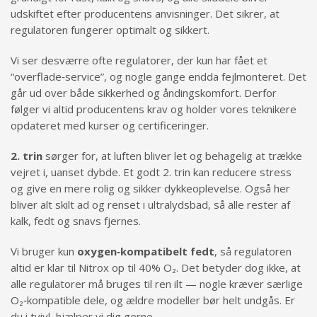
udskiftet efter producentens anvisninger. Det sikrer, at
regulatoren fungerer optimalt og sikkert.
Vi ser desværre ofte regulatorer, der kun har fået et
“overflade‑service”, og nogle gange endda fejlmonteret. Det
går ud over både sikkerhed og åndingskomfort. Derfor
følger vi altid producentens krav og holder vores teknikere
opdateret med kurser og certificeringer.
2. trin
sørger for, at luften bliver let og behagelig at trække
vejret i, uanset dybde. Et godt 2. trin kan reducere stress
og give en mere rolig og sikker dykkeoplevelse. Også her
bliver alt skilt ad og renset i ultralydsbad, så alle rester af
kalk, fedt og snavs fjernes.
Vi bruger kun
oxygen‑kompatibelt fedt
, så regulatoren
altid er klar til Nitrox op til 40% O₂. Det betyder dog ikke, at
alle regulatorer må bruges til ren ilt — nogle kræver særlige
O₂‑kompatible dele, og ældre modeller bør helt undgås. Er
du i tvivl, hjælper vi dig gerne.