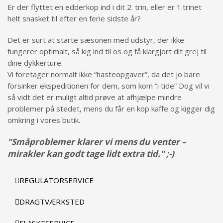
Er der flyttet en edderkop ind i dit 2. trin, eller er 1.trinet
helt snasket til efter en ferie sidste år?
Det er surt at starte sæsonen med udstyr, der ikke
fungerer optimalt, så kig ind til os og få klargjort dit grej til
dine dykkerture
.
Vi foretager normalt ikke “hasteopgaver”, da det jo bare
forsinker ekspeditionen for dem, som kom “i tide” Dog vil vi
så vidt det er muligt altid prøve at afhjælpe mindre
problemer på stedet, mens du får en kop kaffe og kigger dig
omkring i vores butik.
"Småproblemer klarer vi mens du venter –
mirakler kan godt tage lidt extra tid." ;-)
REGULATORSERVICE
DRAGTVÆRKSTED
FLASKESERVICE