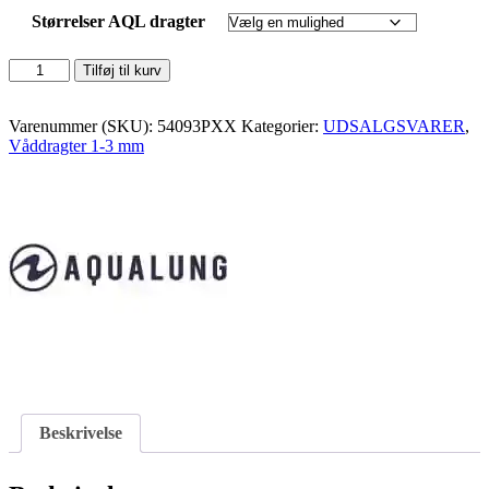
Størrelser AQL dragter
Bali
Tilføj til kurv
Fullsuit
3,0mm
antal
Varenummer (SKU):
54093PXX
Kategorier:
UDSALGSVARER
,
Våddragter 1-3 mm
Beskrivelse