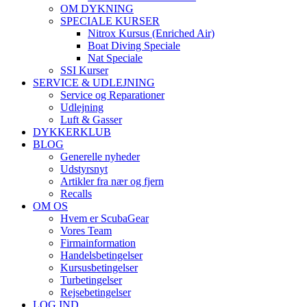
OM DYKNING
SPECIALE KURSER
Nitrox Kursus (Enriched Air)
Boat Diving Speciale
Nat Speciale
SSI Kurser
SERVICE & UDLEJNING
Service og Reparationer
Udlejning
Luft & Gasser
DYKKERKLUB
BLOG
Generelle nyheder
Udstyrsnyt
Artikler fra nær og fjern
Recalls
OM OS
Hvem er ScubaGear
Vores Team
Firmainformation
Handelsbetingelser
Kursusbetingelser
Turbetingelser
Rejsebetingelser
LOG IND