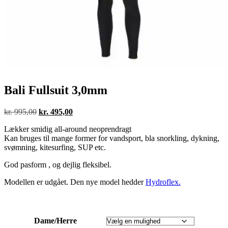
Bali Fullsuit 3,0mm
Den
Den
kr.
995,00
kr.
495,00
oprindelige
aktuelle
Lækker smidig all-around neoprendragt
pris
pris
Kan bruges til mange former for vandsport, bla snorkling, dykning,
var:
er:
svømning, kitesurfing, SUP etc.
kr. 995,00.
kr. 495,00.
God pasform , og dejlig fleksibel.
Modellen er udgået. Den nye model hedder
Hydroflex.
Dame/Herre