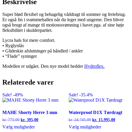
Beskrivelse
Super blød flexibel og behagelig våddragt til sommer og feriebrug.
Er også fin i svømmehallen når du leger med ungerne. Den bliver
også brugt af mange til motionssvømning i havet pga. af sine høje
fleksibilitet i skulderpartiet.
Lycra hals for mere comfort.
• Ryglynlås
• Glideskin afslutninger på håndled / ankler
• “Flade” syninger
Modellen er udgået. Den nye model hedder
Hydroflex.
Relaterede varer
Sale! -49%
Sale! -35.4%
MAHE Shorty Herre 3 mm
Waterproof D1X Tørdragt
Den
Den
Den
Den
kr.
775,00
kr.
395,00
kr.
24.745,00
kr.
15.995,00
oprindelige
aktuelle
oprindelige
aktuelle
Dette
Dette
Vælg muligheder
Vælg muligheder
pris
pris
pris
pris
vare
vare