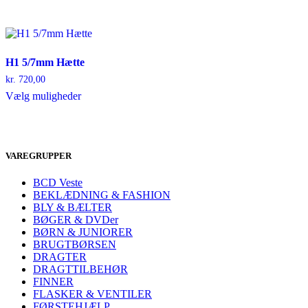
var:
er:
var:
er:
har
har
kr. 775,00.
kr. 395,00.
kr. 24.745,00.
kr. 15.995
flere
flere
varianter.
varianter.
Mulighederne
Mulighederne
kan
kan
H1 5/7mm Hætte
vælges
vælges
kr.
720,00
på
på
Dette
Vælg muligheder
varesiden
varesiden
vare
har
flere
varianter.
VAREGRUPPER
Mulighederne
kan
vælges
BCD Veste
på
BEKLÆDNING & FASHION
varesiden
BLY & BÆLTER
BØGER & DVDer
BØRN & JUNIORER
BRUGTBØRSEN
DRAGTER
DRAGTTILBEHØR
FINNER
FLASKER & VENTILER
FØRSTEHJÆLP