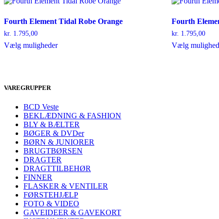
kan
vælges
Fourth Element Tidal Robe Orange
Fourth Eleme
på
varesiden
kr.
1.795,00
kr.
1.795,00
Dette
Vælg muligheder
Vælg mulighed
vare
har
flere
varianter.
VAREGRUPPER
Mulighederne
kan
vælges
BCD Veste
på
BEKLÆDNING & FASHION
varesiden
BLY & BÆLTER
BØGER & DVDer
BØRN & JUNIORER
BRUGTBØRSEN
DRAGTER
DRAGTTILBEHØR
FINNER
FLASKER & VENTILER
FØRSTEHJÆLP
FOTO & VIDEO
GAVEIDEER & GAVEKORT