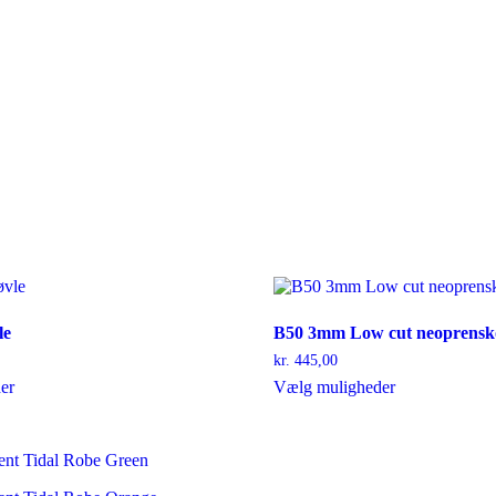
le
B50 3mm Low cut neoprensk
kr.
445,00
Dette
Dette
er
Vælg muligheder
vare
vare
har
har
flere
flere
varianter.
varianter.
Mulighederne
Mulighederne