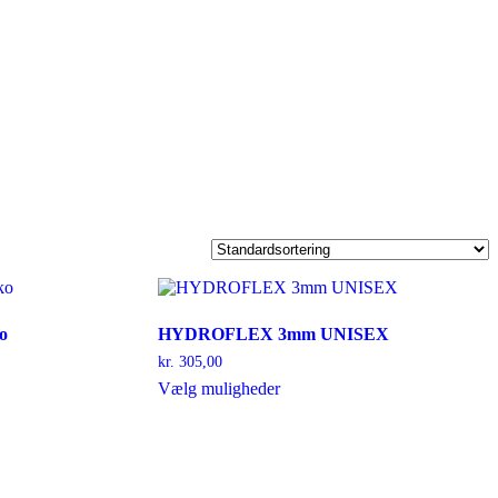
o
HYDROFLEX 3mm UNISEX
kr.
305,00
Dette
Vælg muligheder
vare
har
flere
varianter.
Mulighederne