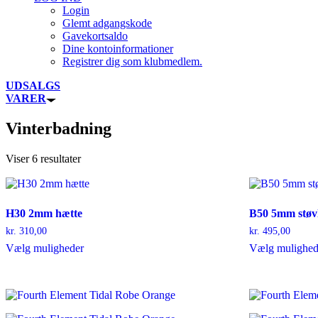
Login
Glemt adgangskode
Gavekortsaldo
Dine kontoinformationer
Registrer dig som klubmedlem.
UDSALGS
VARER
Vinterbadning
Viser 6 resultater
H30 2mm hætte
B50 5mm støv
kr.
310,00
kr.
495,00
Dette
Vælg muligheder
Vælg mulighed
vare
har
flere
varianter.
Mulighederne