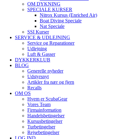
OM DYKNING
SPECIALE KURSER
Nitrox Kursus (Enriched Air)
Boat Diving Speciale
Nat Speciale
SSI Kurser
SERVICE & UDLEJNING
Service og Reparationer
Udlejning
Luft & Gasser
DYKKERKLUB
BLOG
Generelle nyheder
Udstyrsnyt
Artikler fra nær og fjern
Recalls
OM OS
Hvem er ScubaGear
Vores Team
Firmainformation
Handelsbetingelser
Kursusbetingelser
Turbetingelser
Rejsebetingelser
LOG IND