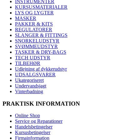
INSTRUMENTER
KURSUSMATERIALER
LYS OG LYGTER
MASKER
PAKKER & KITS
REGULATORER
SLANGER & FITTINGS
SNORKELUDSTYR
SVØMMEUDSTYR
TASKER & DRY-BAGS
TECH UDSTYR
TILBEHØR
Udlejning af dykkerudstyr
UDSALGSVARER
Ukategoriseret
Undervandsjagt
Vinterbadning
PRAKTISK INFORMATION
Online Shop
Service og Reparationer
Handelsbetingelser
Kursusbetingelser
Firmainformation