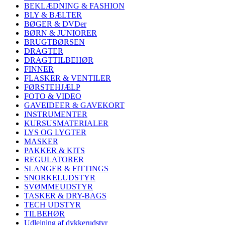
BEKLÆDNING & FASHION
BLY & BÆLTER
BØGER & DVDer
BØRN & JUNIORER
BRUGTBØRSEN
DRAGTER
DRAGTTILBEHØR
FINNER
FLASKER & VENTILER
FØRSTEHJÆLP
FOTO & VIDEO
GAVEIDEER & GAVEKORT
INSTRUMENTER
KURSUSMATERIALER
LYS OG LYGTER
MASKER
PAKKER & KITS
REGULATORER
SLANGER & FITTINGS
SNORKELUDSTYR
SVØMMEUDSTYR
TASKER & DRY-BAGS
TECH UDSTYR
TILBEHØR
Udlejning af dykkerudstyr