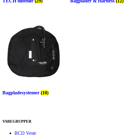
TECH tilbehør
(29)
Bagplader & Harness
(12)
Bagpladesystemer
(10)
VAREGRUPPER
BCD Veste