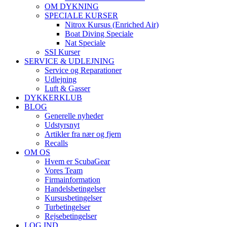
OM DYKNING
SPECIALE KURSER
Nitrox Kursus (Enriched Air)
Boat Diving Speciale
Nat Speciale
SSI Kurser
SERVICE & UDLEJNING
Service og Reparationer
Udlejning
Luft & Gasser
DYKKERKLUB
BLOG
Generelle nyheder
Udstyrsnyt
Artikler fra nær og fjern
Recalls
OM OS
Hvem er ScubaGear
Vores Team
Firmainformation
Handelsbetingelser
Kursusbetingelser
Turbetingelser
Rejsebetingelser
LOG IND