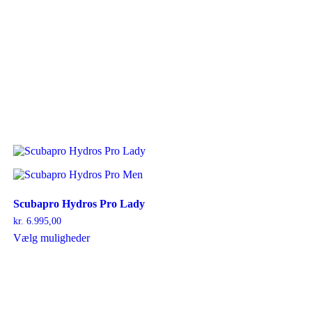
Scubapro Hydros Pro Lady
kr.
6.995,00
Dette
Vælg muligheder
vare
har
flere
varianter.
Mulighederne