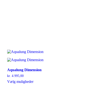
Aqualung Dimension
kr.
4.995,00
Dette
Vælg muligheder
vare
har
flere
varianter.
Mulighederne