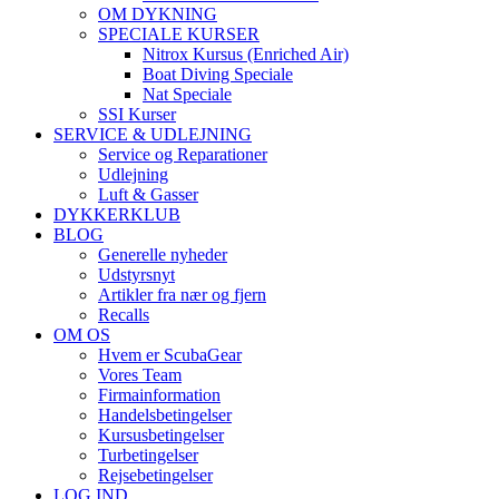
OM DYKNING
SPECIALE KURSER
Nitrox Kursus (Enriched Air)
Boat Diving Speciale
Nat Speciale
SSI Kurser
SERVICE & UDLEJNING
Service og Reparationer
Udlejning
Luft & Gasser
DYKKERKLUB
BLOG
Generelle nyheder
Udstyrsnyt
Artikler fra nær og fjern
Recalls
OM OS
Hvem er ScubaGear
Vores Team
Firmainformation
Handelsbetingelser
Kursusbetingelser
Turbetingelser
Rejsebetingelser
LOG IND