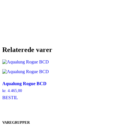
Relaterede varer
Aqualung Rogue BCD
kr.
4.465,00
Dette
BESTIL
vare
har
flere
varianter.
VAREGRUPPER
Mulighederne