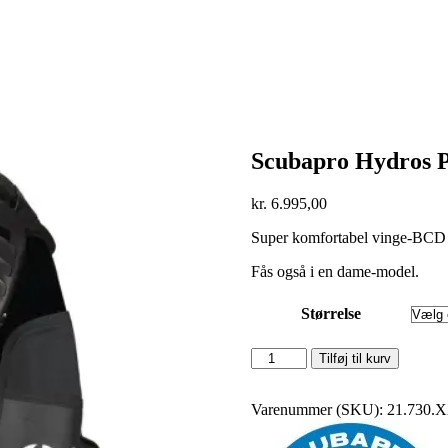
Scubapro Hydros 
kr.
6.995,00
Super komfortabel vinge-BCD m
Fås også i en dame-model.
Størrelse
Scubapro
Tilføj til kurv
Hydros
Pro
Men
Varenummer (SKU):
21.730.
antal