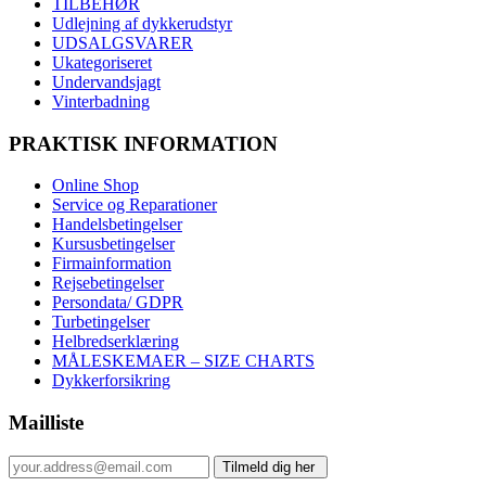
TILBEHØR
Udlejning af dykkerudstyr
UDSALGSVARER
Ukategoriseret
Undervandsjagt
Vinterbadning
PRAKTISK INFORMATION
Online Shop
Service og Reparationer
Handelsbetingelser
Kursusbetingelser
Firmainformation
Rejsebetingelser
Persondata/ GDPR
Turbetingelser
Helbredserklæring
MÅLESKEMAER – SIZE CHARTS
Dykkerforsikring
Mailliste