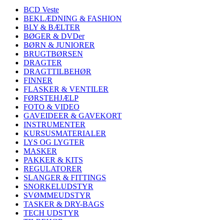
kan
vælges
BCD Veste
på
BEKLÆDNING & FASHION
varesiden
BLY & BÆLTER
BØGER & DVDer
BØRN & JUNIORER
BRUGTBØRSEN
DRAGTER
DRAGTTILBEHØR
FINNER
FLASKER & VENTILER
FØRSTEHJÆLP
FOTO & VIDEO
GAVEIDEER & GAVEKORT
INSTRUMENTER
KURSUSMATERIALER
LYS OG LYGTER
MASKER
PAKKER & KITS
REGULATORER
SLANGER & FITTINGS
SNORKELUDSTYR
SVØMMEUDSTYR
TASKER & DRY-BAGS
TECH UDSTYR