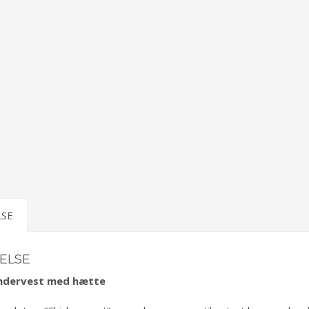
LSE
ELSE
dervest med hætte