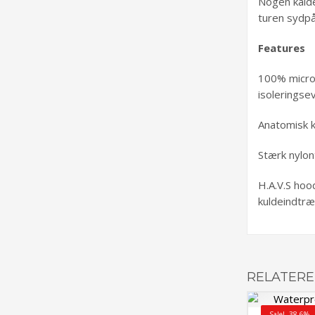
Nogen kalde
turen sydpå
Features
100% microc
isolerings
Anatomisk k
Stærk nylont
H.A.V.S hoo
kuldeindtræ
RELATERE
Sale! -38.6%