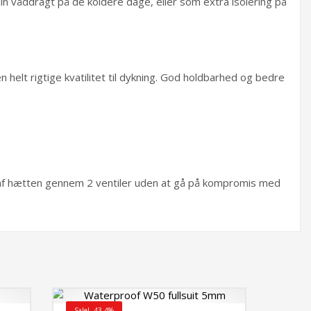
din våddragt på de koldere dage, eller som extra isolering på
elt rigtige kvatilitet til dykning. God holdbarhed og bedre
ud af hætten gennem 2 ventiler uden at gå på kompromis med
Sale! -43.4%