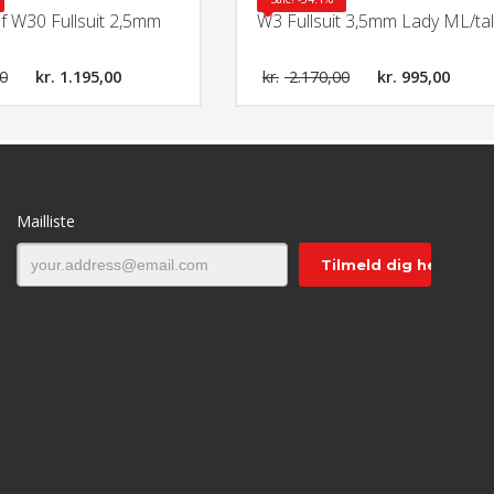
 W30 Fullsuit 2,5mm
W3 Fullsuit 3,5mm Lady ML/tal
0
kr.
1.195,00
kr.
2.170,00
kr.
995,00
Mailliste