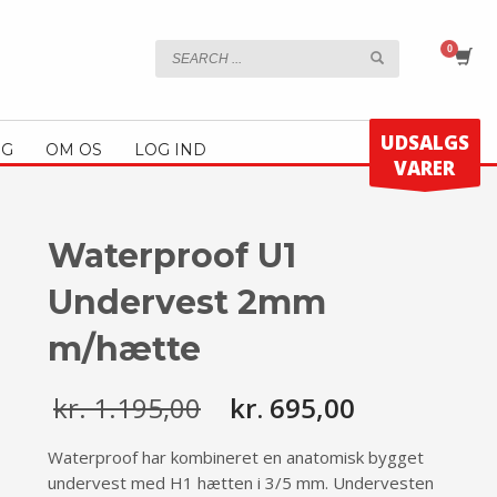
UDSALGS
OG
OM OS
LOG IND
VARER
Waterproof U1
Undervest 2mm
m/hætte
kr.
1.195,00
kr.
695,00
Waterproof har kombineret en anatomisk bygget
undervest med H1 hætten i 3/5 mm. Undervesten