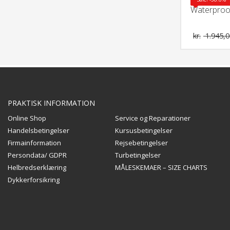
Waterproof
kr.
1.945,0
PRAKTISK INFORMATION
Online Shop
Service og Reparationer
Handelsbetingelser
Kursusbetingelser
Firmainformation
Rejsebetingelser
Persondata/ GDPR
Turbetingelser
Helbredserklæring
MÅLESKEMAER – SIZE CHARTS
Dykkerforsikring