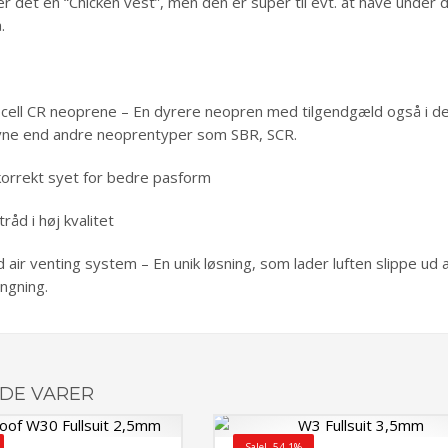
r det en “Chicken vest”, men den er super til evt. at have under 
.
ell CR neoprene – En dyrere neopren med tilgendgæld også i den h
evne end andre neoprentyper som SBR, SCR.
orrekt syet for bedre pasform
råd i høj kvalitet
d air venting system – En unik løsning, som lader luften slippe 
ngning.
DE VARER
Sale! -54.1%