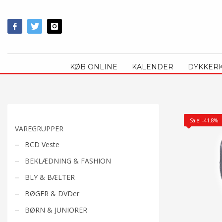
KØB ONLINE
KALENDER
DYKKER
Sale! -41.8%
VAREGRUPPER
BCD Veste
BEKLÆDNING & FASHION
BLY & BÆLTER
BØGER & DVDer
BØRN & JUNIORER