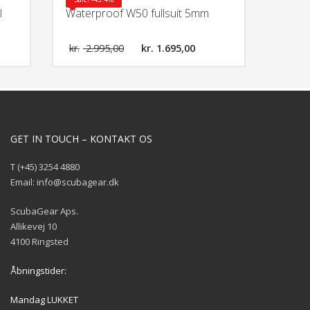
l
Waterproof W50 fullsuit 5mm
kr.
2.995,00
kr.
1.695,00
GET IN TOUCH – KONTAKT OS
T (+45) 3254 4880
Email: info@scubagear.dk
ScubaGear Aps.
Allikevej 10
4100 Ringsted
Åbningstider:
Mandag LUKKET