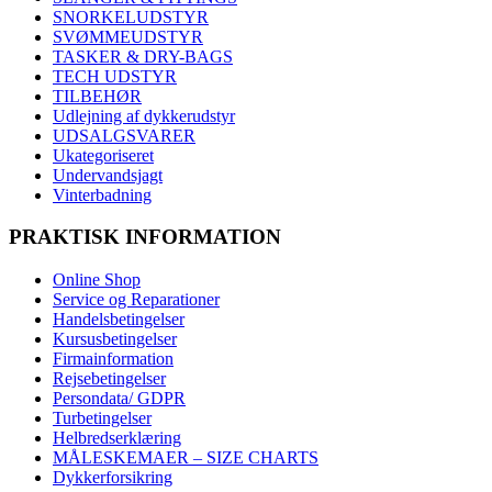
SNORKELUDSTYR
SVØMMEUDSTYR
TASKER & DRY-BAGS
TECH UDSTYR
TILBEHØR
Udlejning af dykkerudstyr
UDSALGSVARER
Ukategoriseret
Undervandsjagt
Vinterbadning
PRAKTISK INFORMATION
Online Shop
Service og Reparationer
Handelsbetingelser
Kursusbetingelser
Firmainformation
Rejsebetingelser
Persondata/ GDPR
Turbetingelser
Helbredserklæring
MÅLESKEMAER – SIZE CHARTS
Dykkerforsikring