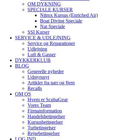
OM DYKNING
SPECIALE KURSER
Nitrox Kursus (Enriched Air)
Boat Diving Speciale
Nat Speciale
SSI Kurser
SERVICE & UDLEJNING
Service og Reparationer
Udlejning
Luft & Gasser
DYKKERKLUB
BLOG
Generelle nyheder
Udstyrsnyt
Artikler fra nær og fjern
Recalls
OM OS
Hvem er ScubaGear
Vores Team
Firmainformation
Handelsbetingelser
Kursusbetingelser
Turbetingelser
Rejsebetingelser
LOG IND