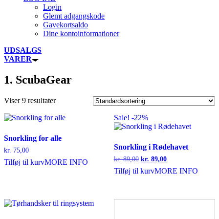
Login
Glemt adgangskode
Gavekortsaldo
Dine kontoinformationer
UDSALGS
VARER
1. ScubaGear
Viser 9 resultater
Sale! -22%
Snorkling for alle
Snorkling i Rødehavet
kr.
75,00
Den
Den
kr.
89,00
kr.
89,00
Tilføj til kurv
MORE INFO
oprindelige
aktuelle
Tilføj til kurv
MORE INFO
pris
pris
var:
er:
kr. 89,00.
kr. 89,00.