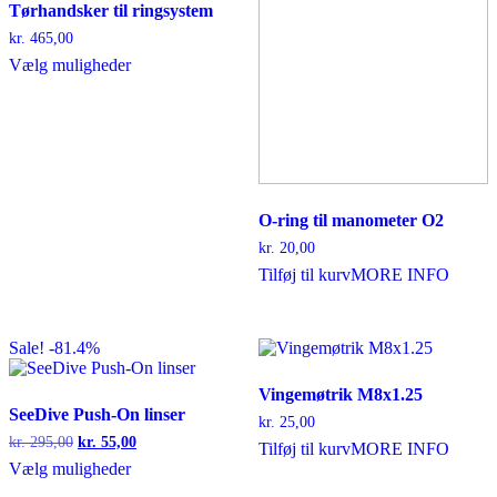
Tørhandsker til ringsystem
kr.
465,00
Dette
Vælg muligheder
vare
har
flere
varianter.
Mulighederne
kan
vælges
O-ring til manometer O2
på
varesiden
kr.
20,00
Tilføj til kurv
MORE INFO
Sale! -81.4%
Vingemøtrik M8x1.25
SeeDive Push-On linser
kr.
25,00
Den
Den
kr.
295,00
kr.
55,00
Tilføj til kurv
MORE INFO
oprindelige
aktuelle
Dette
Vælg muligheder
pris
pris
vare
var:
er: