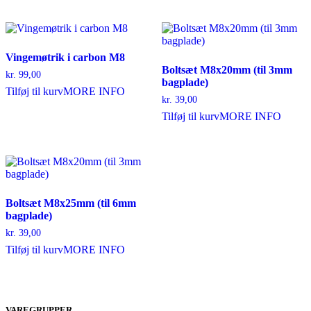
har
kr. 295,00.
kr. 55,00.
flere
varianter.
Mulighederne
kan
Vingemøtrik i carbon M8
vælges
Boltsæt M8x20mm (til 3mm
kr.
99,00
på
bagplade)
Tilføj til kurv
MORE INFO
varesiden
kr.
39,00
Tilføj til kurv
MORE INFO
Boltsæt M8x25mm (til 6mm
bagplade)
kr.
39,00
Tilføj til kurv
MORE INFO
VAREGRUPPER