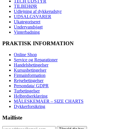
TECH UDSTYR
TILBEHØR
Udlejning af dykkerudstyr
UDSALGSVARER
Ukategoriseret
Undervandsjagt
Vinterbadning
PRAKTISK INFORMATION
Online Shop
Service og Reparationer
Handelsbetingelser
Kursusbetingelser
Firmainformation
Rejsebetingelser
Persondata/ GDPR
Turbetingelser
Helbredserklæring
MÅLESKEMAER – SIZE CHARTS
Dykkerforsikring
Mailliste