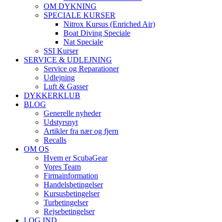
OM DYKNING
SPECIALE KURSER
Nitrox Kursus (Enriched Air)
Boat Diving Speciale
Nat Speciale
SSI Kurser
SERVICE & UDLEJNING
Service og Reparationer
Udlejning
Luft & Gasser
DYKKERKLUB
BLOG
Generelle nyheder
Udstyrsnyt
Artikler fra nær og fjern
Recalls
OM OS
Hvem er ScubaGear
Vores Team
Firmainformation
Handelsbetingelser
Kursusbetingelser
Turbetingelser
Rejsebetingelser
LOG IND