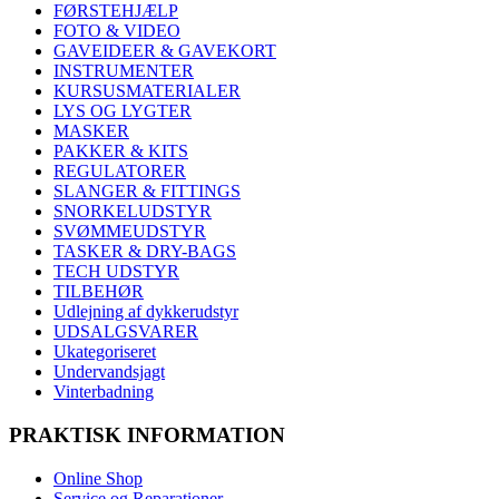
FØRSTEHJÆLP
FOTO & VIDEO
GAVEIDEER & GAVEKORT
INSTRUMENTER
KURSUSMATERIALER
LYS OG LYGTER
MASKER
PAKKER & KITS
REGULATORER
SLANGER & FITTINGS
SNORKELUDSTYR
SVØMMEUDSTYR
TASKER & DRY-BAGS
TECH UDSTYR
TILBEHØR
Udlejning af dykkerudstyr
UDSALGSVARER
Ukategoriseret
Undervandsjagt
Vinterbadning
PRAKTISK INFORMATION
Online Shop
Service og Reparationer