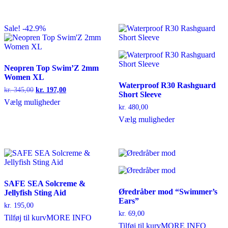
vare
kr. 520,00
har
flere
Sale! -42.9%
varianter.
Mulighederne
kan
vælges
på
Neopren Top Swim’Z 2mm
varesiden
Women XL
Waterproof R30 Rashguard
Den
Den
kr.
345,00
kr.
197,00
Short Sleeve
oprindelige
aktuelle
Dette
Vælg muligheder
pris
pris
kr.
480,00
vare
var:
er:
Dette
Vælg muligheder
har
kr. 345,00.
kr. 197,00.
vare
flere
har
varianter.
flere
Mulighederne
varianter.
kan
Mulighederne
vælges
kan
på
vælges
SAFE SEA Solcreme &
varesiden
Øredråber mod “Swimmer’s
på
Jellyfish Sting Aid
Ears”
varesiden
kr.
195,00
kr.
69,00
Tilføj til kurv
MORE INFO
Tilføj til kurv
MORE INFO