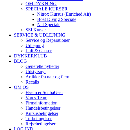
OM DYKNING
SPECIALE KURSER
Nitrox Kursus (Enriched Air)
Boat Diving Speciale
Nat Speciale
SSI Kurser
SERVICE & UDLEJNING
Service og Reparationer
Udlejning
Luft & Gasser
DYKKERKLUB
BLOG
Generelle nyheder
Udstyrsnyt
Artikler fra nær og fjern
Recalls
OM OS
Hvem er ScubaGear
Vores Team
Firmainformation
Handelsbetingelser
Kursusbetingelser
Turbetingelser
Rejsebetingelser
LOG IND