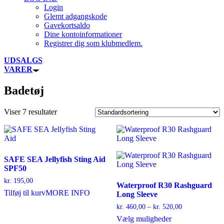
Login
Glemt adgangskode
Gavekortsaldo
Dine kontoinformationer
Registrer dig som klubmedlem.
UDSALGS
VARER
Badetøj
Viser 7 resultater
SAFE SEA Jellyfish Sting Aid
SPF50
kr.
195,00
Waterproof R30 Rashguard
Tilføj til kurv
MORE INFO
Long Sleeve
Prisinterval:
kr.
460,00
–
kr.
520,00
kr. 460,00
Dette
Vælg muligheder
til